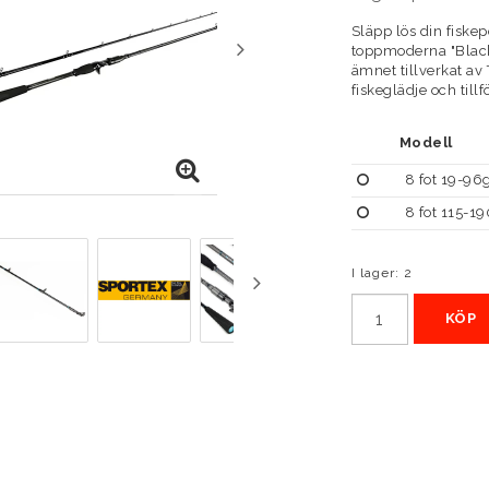
Släpp lös din fiske
toppmoderna "Black 
ämnet tillverkat av
fiskeglädje och tillfö
Modell
8 fot 19-96
8 fot 115-1
I lager: 2
KÖP