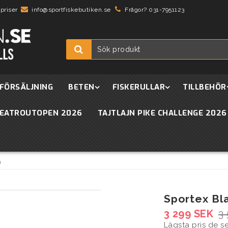
 priser
info@sportfiskebutiken.se
Frågor? 031-7951123
FÖRSÄLJNING
BETEN
FISKERULLAR
TILLBEHÖR
EATROUTOPEN 2026
TAJTLAJN PIKE CHALLENGE 2026
n
Sportex Bl
3 299 SEK
3
Lägsta pris de 