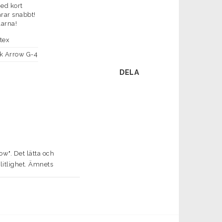
ed kort
arar snabbt!
larna!
tex
k Arrow G-4
DELA
". Det lätta och 
litlighet. Ämnets 
eteskontroll och 
per ger denna serie 
 smala SEAGUIDE SIC-
ssutom säkerställer det 
a predator-spöserie 