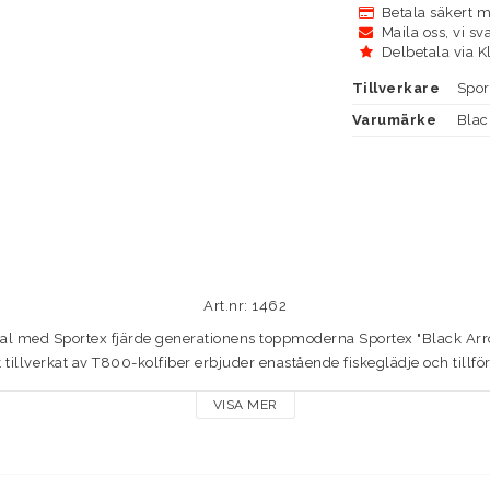
Betala säkert m
Maila oss, vi sv
Delbetala via K
Tillverkare
Spor
Varumärke
Blac
Art.nr: 1462
tial med Sportex fjärde generationens toppmoderna Sportex "Black Arrow
 tillverkat av T800-kolfiber erbjuder enastående fiskeglädje och tillför
iskt för användning med hårda och mjuka beten och säkerställer exakt b
VISA MER
ighet. Tack vare sin imponerande hastighet och utmärkta kastegenska
när det gäller kastnoggrannhet och räckvidd. Spöna är utrustade med
t" ergonomiskt EVA "split"-bakhandtag med en ändkåpa i aluminium. De
äste ett säkert grepp om rullen och en konsekvent, snygg design. Denn