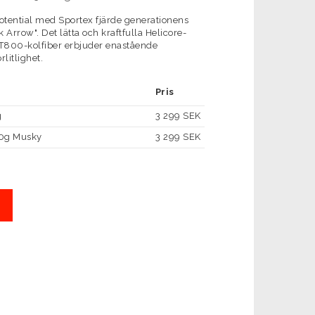
potential med Sportex fjärde generationens
Arrow". Det lätta och kraftfulla Helicore-
 T800-kolfiber erbjuder enastående
rlitlighet.
Pris
g
3 299 SEK
90g Musky
3 299 SEK