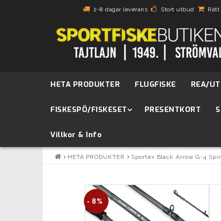
2-8 dagar leverans
Stort utbud
Rätt
HETA PRODUKTER
FLUGFISKE
REA/UT
FISKESPÖ/FISKESET
PRESENTKORT
S
Villkor & Info
HETA PRODUKTER
Sportex Black Arrow G-4 Spi
- 8%