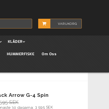
VARUKORG
KLÄDER
HUMMERFISKE
Om Oss
ack Arrow G-4 Spin
 595 SEK
3 595 SEK
senaste 30 dagarna