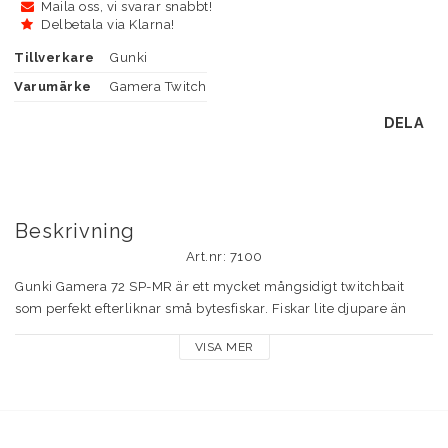
Maila oss, vi svarar snabbt!
Delbetala via Klarna!
Tillverkare
Gunki
Varumärke
Gamera Twitch
DELA
Beskrivning
Art.nr: 7100
Gunki Gamera 72 SP-MR är ett mycket mångsidigt twitchbait 
som perfekt efterliknar små bytesfiskar. Fiskar lite djupare än 
klassiska minnow-beten i samma storlek. Skeden och 
VISA MER
kroppsprofilen är utformade för att trycka mycket vatten - 
perfekt för abborre och gös på sommaren och hösten vid 
monotona invevningar. Betet dartar iväg oregelbundet vid små 
ryck och har förmågan att stå stilla under vevstopp. Detta är ett 
bete som abborre och gös inte kan motstå.
