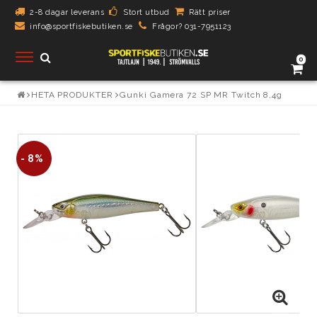
2-8 dagar leverans
Stort utbud
Rätt priser
info@sportfiskebutiken.se
Frågor? 031-7951123
Toggle
0
navigation
HETA PRODUKTER
Gunki Gamera 72 SP MR Twitch 8,4g
- 8%