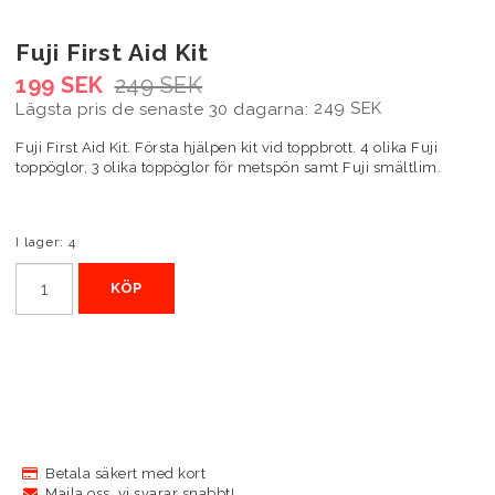
Fuji First Aid Kit
199 SEK
249 SEK
249 SEK
Lägsta pris de senaste 30 dagarna
Fuji First Aid Kit. Första hjälpen kit vid toppbrott. 4 olika Fuji
toppöglor, 3 olika toppöglor för metspön samt Fuji smältlim.
I lager: 4
KÖP
Betala säkert med kort
Maila oss, vi svarar snabbt!