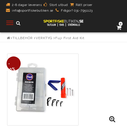
2-8 dagar leverans
Stort utbud
Rätt priser
info@sportfiskebutiken.se
Frågor? 031-7951123
Toggle
0
navigation
TILLBEHÖR
VERKTYG
Fuji First Aid Kit
-
20%