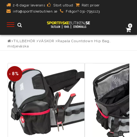
2-8 dagar leverans
Stort utbud
Rätt priser
info@sportfiskebutiken.se
Frågor? 031-7951123
Toggle
0
navigation
TILLBEHÖR
VÄSKOR
Rapala Countdown Hip Bag,
midjeväska
- 8%