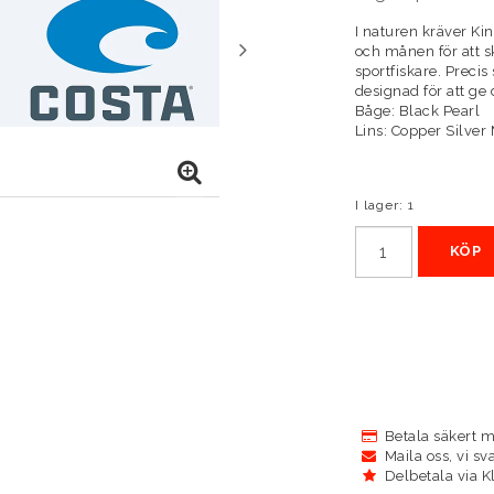
I naturen kräver Ki
och månen för att s
sportfiskare. Preci
designad för att ge 
Båge: Black Pearl
Lins: Copper Silver 
I lager: 1
KÖP
Betala säkert m
Maila oss, vi sv
Delbetala via K