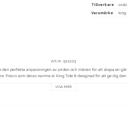
Tillverkare
cost
Varumärke
king
Art.nr: 911103
e den perfekta anpassningen av jorden och månen för att skapa en gång 
are. Precis som deras namne är King Tide 8 designad för att ge dig den 
VISA MER
elitfiskare som kräver det mesta av varje kast, och har en hel omslag 
h utanför vattnet. Hajinspirerad ventilation ger en nästan omöjlig noll
vrinning håller din sikt torr och fri. 

 Tide 8 till kronan på Costas 40 år på vattnet, genom att utnyttja forskn
öre den. 