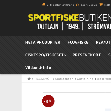
2-8 dagar leverans
Stort utbud
Rätt
HETA PRODUKTER
FLUGFISKE
REA/UT
FISKESPÖ/FISKESET
PRESENTKORT
S
Villkor & Info
TILLBEHÖR
Solglasögon
Costa King Tide 8 58
- 9%