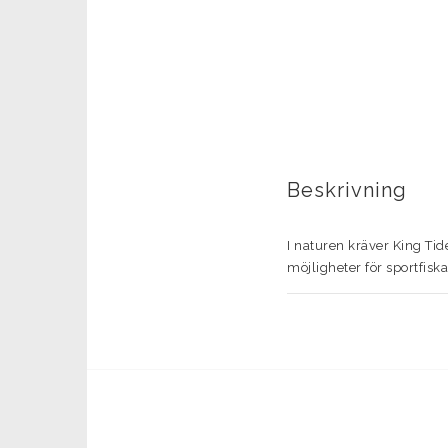
Beskrivning
I naturen kräver King Tid
möjligheter för sportfisk
vattnet. .

King Tide 8 är gjord för 
för optimal visning på oc
raden svetthantering och a
Allt detta har gjort King
från varje ram som kom f