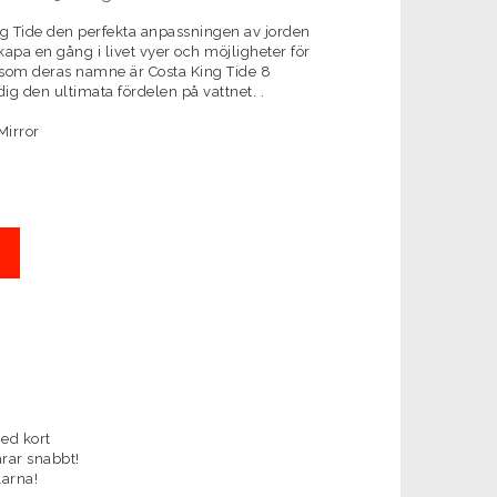
ng Tide den perfekta anpassningen av jorden
kapa en gång i livet vyer och möjligheter för
s som deras namne är Costa King Tide 8
dig den ultimata fördelen på vattnet. .
Mirror
ed kort
arar snabbt!
larna!