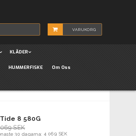
VARUKORG
KLÄDER
HUMMERFISKE
Om Oss
 Tide 8 580G
 069 SEK
4 069 SEK
senaste 30 dagarna