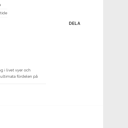
a
 tide
DELA
i livet vyer och 
ultimata fördelen på 
med avtagbara sidoskydd 
-dimma effekt. Toppen av 
ingen och innovationerna 