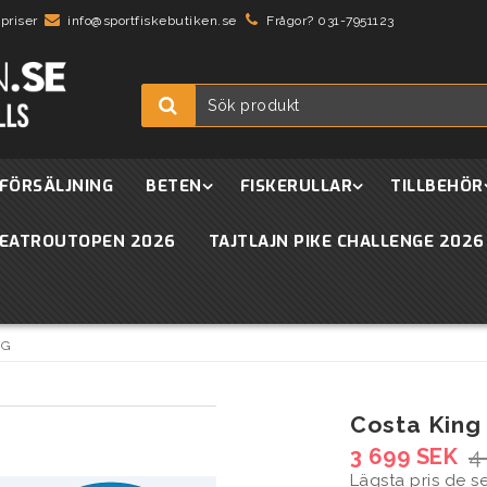
 priser
info@sportfiskebutiken.se
Frågor? 031-7951123
FÖRSÄLJNING
BETEN
FISKERULLAR
TILLBEHÖR
EATROUTOPEN 2026
TAJTLAJN PIKE CHALLENGE 2026
0G
Costa King
3 699 SEK
4
Lägsta pris de 