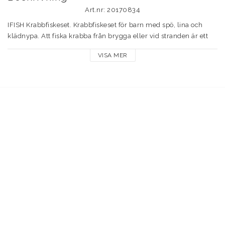
Art.nr: 20170834
IFISH Krabbfiskeset. Krabbfiskeset för barn med spö, lina och 
klädnypa. Att fiska krabba från brygga eller vid stranden är ett 
spännande och lärorikt äventyr för barnen och ger minnen som 
VISA MER
varar livet ut. Agna med räka eller liten fiskbit. Tänk på att 
krabborna behöver vatten för att överleva och skydda dom mot 
solljus, En krabbhink är därför bra att ha tillhands. Sätt tillbaka 
krabborna i god tid när barnen lekt färdigt.
