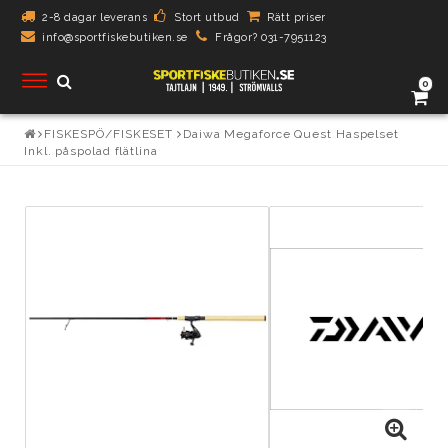
2-8 dagar leverans
Stort utbud
Rätt priser
info@sportfiskebutiken.se
Frågor? 031-7951123
Toggle
0
navigation
FISKESPÖ/FISKESET
Daiwa Megaforce Quest Haspelset
Inkl. påspolad flätlina