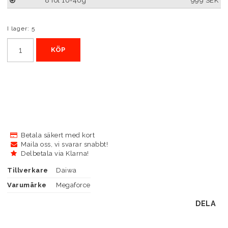
8 fot 10-40g
999 SEK
I lager: 5
KÖP
Betala säkert med kort
Maila oss, vi svarar snabbt!
Delbetala via Klarna!
Tillverkare
Daiwa
Varumärke
Megaforce
DELA