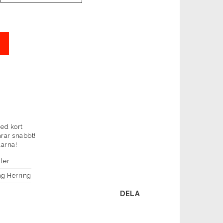
ed kort
arar snabbt!
larna!
ler
ng Herring
DELA