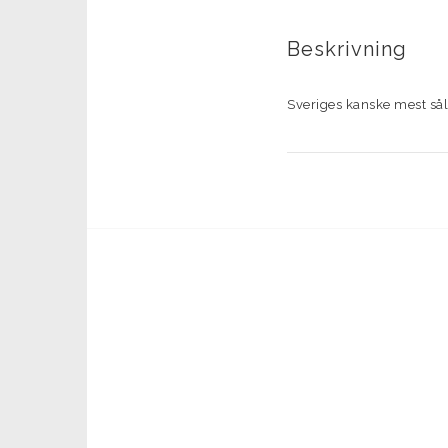
Beskrivning
Sveriges kanske mest sål
Viking Herring behöver in
kusten men också i våra no
Lättkastat och med sällsy
Visste du att varje Vikin
bockningsverktyg. Detta f