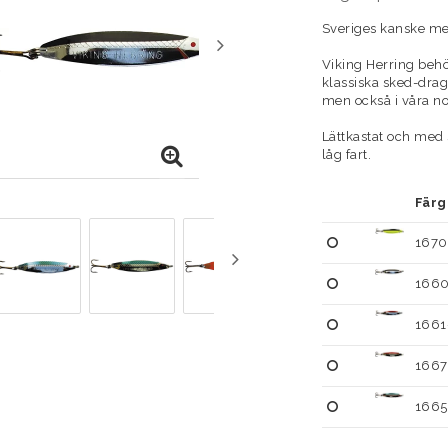
Sveriges kanske me
Viking Herring behö
klassiska sked-drag
men också i våra nor
Lättkastat och med 
låg fart.
Färg
1670
1660
1661
1667
1665