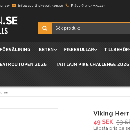
 priser
info@sportfiskebutiken.se
Frågor? 031-7951123
FÖRSÄLJNING
BETEN
FISKERULLAR
TILLBEHÖR
EATROUTOPEN 2026
TAJTLAJN PIKE CHALLENGE 2026
0 gram
Viking Herr
49 SEK
59 S
Lägsta pris de 