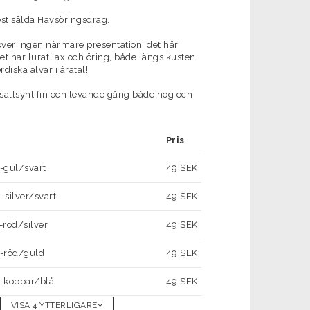
st sålda Havsöringsdrag.
ver ingen närmare presentation, det här
et har lurat lax och öring, både längs kusten
diska älvar i åratal!
sällsynt fin och levande gång både hög och
Pris
-gul/svart
49 SEK
-silver/svart
49 SEK
-röd/silver
49 SEK
-röd/guld
49 SEK
-koppar/blå
49 SEK
VISA 4 YTTERLIGARE