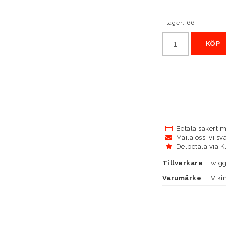
I lager: 66
KÖP
Betala säkert m
Maila oss, vi sv
Delbetala via K
Tillverkare
wigg
Varumärke
Viki