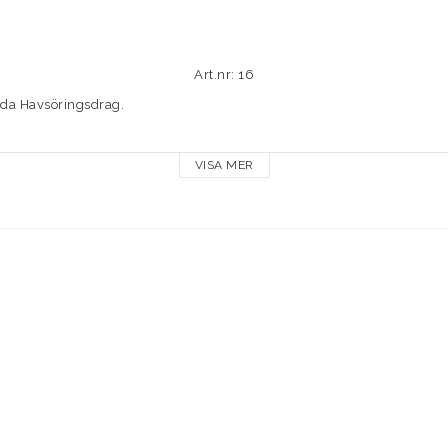
Art.nr: 16
da Havsöringsdrag.

gen närmare presentation, det här klassiska sked-draget har lurat lax 
VISA MER
rdiska älvar i åratal.

nt fin och levande gång både hög och låg fart.

g Herring bockas manuellt en och en, precis som man gjorde för 50 år s
ör att inget får ändra formen som är unik för Viking Herring Orginal.