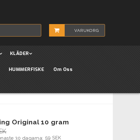
VARUKORG
KLÄDER
HUMMERFISKE
Om Oss
ing Original 10 gram
EK
59 SEK
senaste 30 dagarna