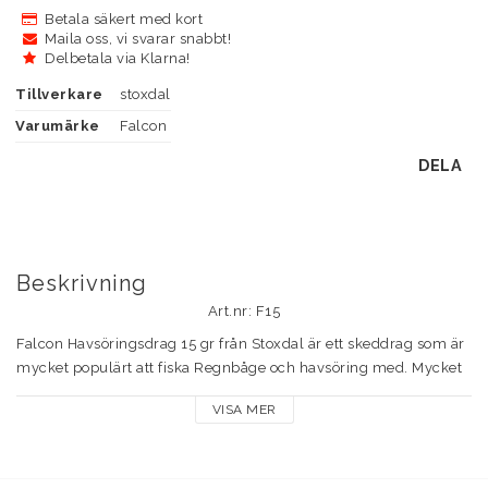
Betala säkert med kort
Maila oss, vi svarar snabbt!
Delbetala via Klarna!
Tillverkare
stoxdal
Varumärke
Falcon
DELA
Beskrivning
Art.nr: F15
Falcon Havsöringsdrag 15 gr från Stoxdal är ett skeddrag som är 
mycket populärt att fiska Regnbåge och havsöring med. Mycket 
hög kvalité.

VISA MER
Falcon Havsöringsdrag väger 15 gr och är 76 mm lång. Den är 
kraftigt bockad, vilket ger skeddraget en unik och attraktiv gång i 
vattnet. Givetvis levereras Falcon med ringar, lekande och krok, 