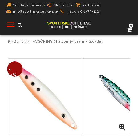
2-8 dagar leverans
Stort utbud
Rätt priser
info@sportfiskebutiken.se
Frågor? 031-7951123
Toggle
0
navigation
BETEN
HAVSÖRING
Falcon 15 gram - Stoxdal
-
14%