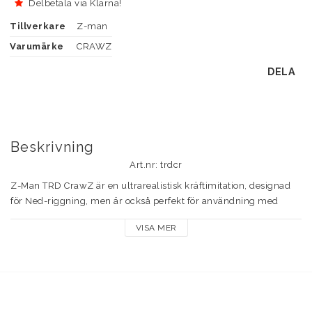
Delbetala via Klarna!
Tillverkare
Z-man
Varumärke
CRAWZ
DELA
Beskrivning
Art.nr: trdcr
Z-Man TRD CrawZ är en ultrarealistisk kräftimitation, designad 
för Ned-riggning, men är också perfekt för användning med 
Finesse BulletZ Jigheads då betet får en mer framåtlutande 
VISA MER
presentation. Eftersom betet är flytande ställer sig klorna upp 
och det ser ut som kräftan försöker försvara sig.

Ett stekhett bete för kräftsjöarna.