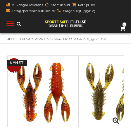
2-8 dagar leverans
Stort utbud
Rätt priser
info@sportfiskebutiken.se
Frågor? 031-7951123
Toggle
0
navigation
BETEN
ABBORRE
Z-Man TRD CRAWZ 6,35cm 6st
DIN VARUKORG ÄR TOM
NYHET
- 5%