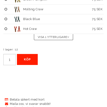
Molting Craw
75 SEK
Black Blue
75 SEK
Hot Craw
75 SEK
VISA 1 YTTERLIGARE
I lager: 12
KÖP
Betala säkert med kort
Maila oss, vi svarar snabbt!