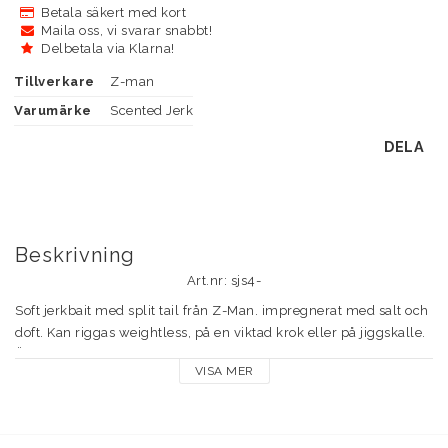
Betala säkert med kort
Maila oss, vi svarar snabbt!
Delbetala via Klarna!
Tillverkare
Z-man
Varumärke
Scented Jerk
DELA
Beskrivning
Art.nr: sjs4-
Soft jerkbait med split tail från Z-Man. impregnerat med salt och 
doft. Kan riggas weightless, på en viktad krok eller på jiggskalle. 
Även jättebra på dropshotfisket.

VISA MER
Amerikanska Z-Man tillverkar alla sina beten i ett otroligt 
elastiskt och slitstarkt material som de kallar ElaZtech. Det har 
dessutom hög flytkraft och innehåller inga ftalater eller andra 