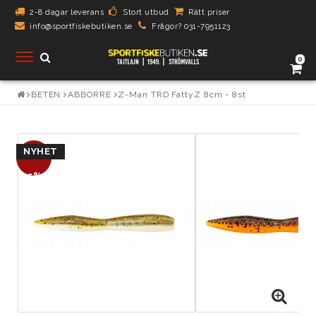
2-8 dagar leverans
Stort utbud
Rätt priser
info@sportfiskebutiken.se
Frågor? 031-7951123
Toggle
0
navigation
BETEN
ABBORRE
Z-Man TRD FattyZ 8cm - 8st
NYHET
- 5%