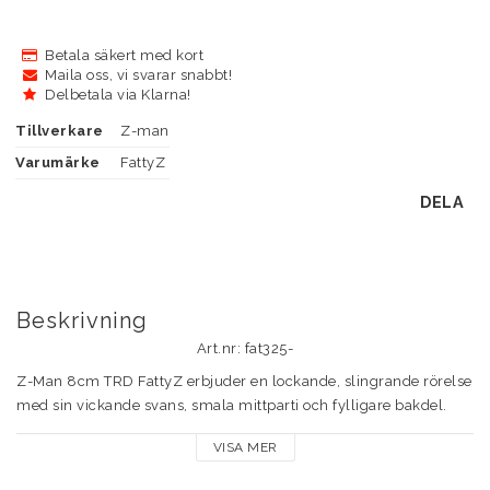
Betala säkert med kort
Maila oss, vi svarar snabbt!
Delbetala via Klarna!
Tillverkare
Z-man
Varumärke
FattyZ
DELA
Beskrivning
Art.nr: fat325-
Z-Man 8cm TRD FattyZ erbjuder en lockande, slingrande rörelse 
med sin vickande svans, smala mittparti och fylligare bakdel. 
Den är designad med en platt undersida för en subtil glidande 
VISA MER
effekt.

Tillverkad av det slitstarka materialet ElaZtech har den en 