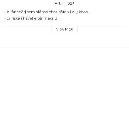
Art.nr: 625
En ränndörj som släpas efter båten i 2-3 knop.

För fiske i havet efter makrill

Sänke:500g

VISA MER
Lina: 50m

3 makrillblänken.